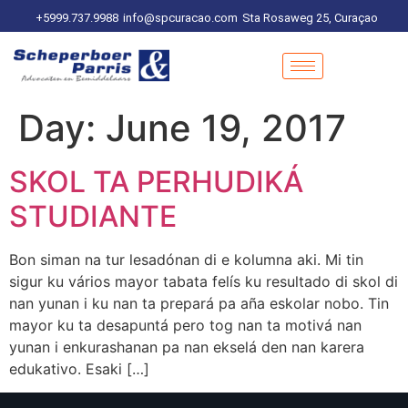
+5999.737.9988
info@spcuracao.com
Sta Rosaweg 25, Curaçao
Day:
June 19, 2017
SKOL TA PERHUDIKÁ
STUDIANTE
Bon siman na tur lesadónan di e kolumna aki. Mi tin
sigur ku vários mayor tabata felís ku resultado di skol di
nan yunan i ku nan ta prepará pa aña eskolar nobo. Tin
mayor ku ta desapuntá pero tog nan ta motivá nan
yunan i enkurashanan pa nan ekselá den nan karera
edukativo. Esaki […]