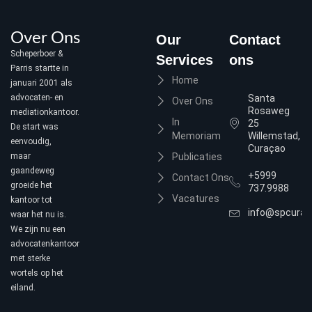
Over Ons
Our
Contact
Scheperboer &
Services
ons
Parris startte in
Home
januari 2001 als
advocaten- en
Santa
Over Ons
Rosaweg
mediationkantoor.
In
25
De start was
Memoriam
Willemstad,
eenvoudig,
Curaçao
maar
Publicaties
gaandeweg
+5999
Contact Ons
groeide het
737.9988
Vacatures
kantoor tot
info@spcura
waar het nu is.
We zijn nu een
advocatenkantoor
met sterke
wortels op het
eiland.