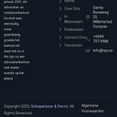
Home
januari 2001 als
advocaten- en
Santa
Over Ons
Rosaweg
mediationkantoor.
In
25
De start was
Memoriam
Willemstad,
eenvoudig,
Curaçao
maar
Publicaties
gaandeweg
+5999
Contact Ons
groeide het
737.9988
Vacatures
kantoor tot
info@spcura
waar het nu is.
We zijn nu een
advocatenkantoor
met sterke
wortels op het
eiland.
Algemene
Copyright 2025,
Scheperboer & Parris
. All
Voorwaarden
Rights Reserved.