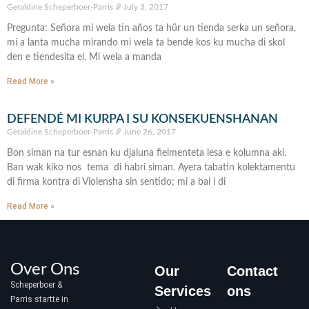
Geraldine Scheperboer-Parris
July 3, 2017
Pregunta: Señora mi wela tin años ta hür un tienda serka un señora,
mi a lanta mucha mirando mi wela ta bende kos ku mucha di skol
den e tiendesita ei. Mi wela a manda
Read More »
DEFENDÉ MI KURPA I SU KONSEKUENSHANAN
Geraldine Scheperboer-Parris
June 26, 2017
Bon siman na tur esnan ku djaluna fielmenteta lesa e kolumna aki.
Ban wak kiko nos tema di habri siman. Ayera tabatin kolektamentu
di firma kontra di Violensha sin sentido; mi a bai i di
Read More »
Over Ons
Our
Contact
Scheperboer &
Services
ons
Parris startte in