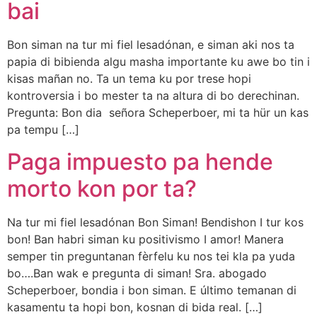
bai
Bon siman na tur mi fiel lesadónan, e siman aki nos ta
papia di bibienda algu masha importante ku awe bo tin i
kisas mañan no. Ta un tema ku por trese hopi
kontroversia i bo mester ta na altura di bo derechinan.
Pregunta: Bon dia señora Scheperboer, mi ta hür un kas
pa tempu […]
Paga impuesto pa hende
morto kon por ta?
Na tur mi fiel lesadónan Bon Siman! Bendishon I tur kos
bon! Ban habri siman ku positivismo I amor! Manera
semper tin preguntanan fèrfelu ku nos tei kla pa yuda
bo….Ban wak e pregunta di siman! Sra. abogado
Scheperboer, bondia i bon siman. E último temanan di
kasamentu ta hopi bon, kosnan di bida real. […]