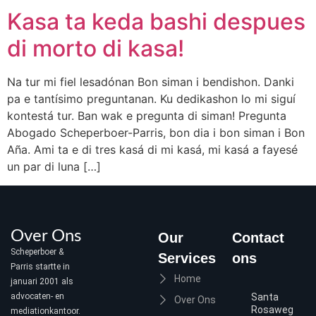
Kasa ta keda bashi despues
di morto di kasa!
Na tur mi fiel lesadónan Bon siman i bendishon. Danki
pa e tantísimo preguntanan. Ku dedikashon lo mi siguí
kontestá tur. Ban wak e pregunta di siman! Pregunta
Abogado Scheperboer-Parris, bon dia i bon siman i Bon
Aña. Ami ta e di tres kasá di mi kasá, mi kasá a fayesé
un par di luna […]
Over Ons
Our
Contact
Scheperboer &
Services
ons
Parris startte in
Home
januari 2001 als
advocaten- en
Santa
Over Ons
Rosaweg
mediationkantoor.